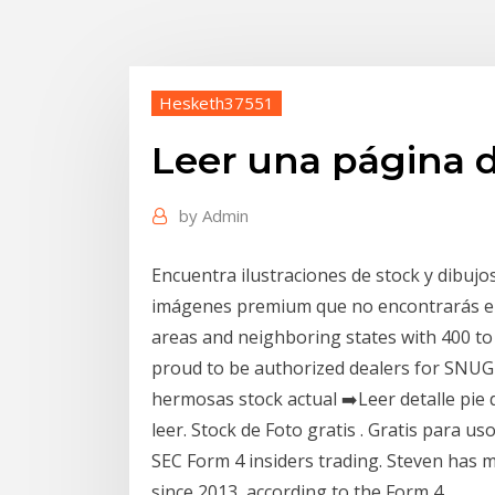
Hesketh37551
Leer una página 
by
Admin
Encuentra ilustraciones de stock y dibuj
imágenes premium que no encontrarás en
areas and neighboring states with 400 to 
proud to be authorized dealers for SNU
hermosas stock actual ➡️Leer detalle pie de
leer. Stock de Foto gratis . Gratis para u
SEC Form 4 insiders trading. Steven has 
since 2013, according to the Form 4