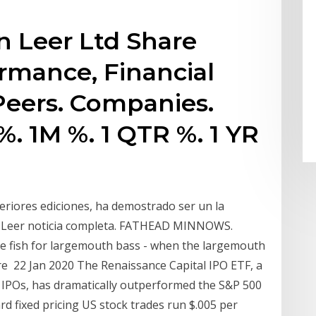
n Leer Ltd Share
ormance, Financial
Peers. Companies.
%. 1M %. 1 QTR %. 1 YR
teriores ediciones, ha demostrado ser un la
 > Leer noticia completa. FATHEAD MINNOWS.
e fish for largemouth bass - when the largemouth
are 22 Jan 2020 The Renaissance Capital IPO ETF, a
r IPOs, has dramatically outperformed the S&P 500
rd fixed pricing US stock trades run $.005 per