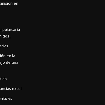
smisión en
 hipotecaria
nidos_
arias
ón en la
bajo de una
tlab
ancias excel
nto vs