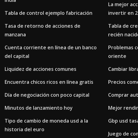
india
La mejor ac
Tabla de control ejemplo fabricación
invertir en 2
Tasa de retorno de acciones de
Tabla de cr
manzana
recién nacid
Cuenta corriente en línea de un banco
Problemas co
del capital
oriente
Liquidez de acciones comunes
Cambiar libr
Encuentra chicos ricos en línea gratis
Precios come
Día de negociación con poco capital
Comprar auto
Minutos de lanzamiento hoy
Mejor rendi
Tipo de cambio de moneda usd a la
Gbp usd tasa
historia del euro
Juego de com